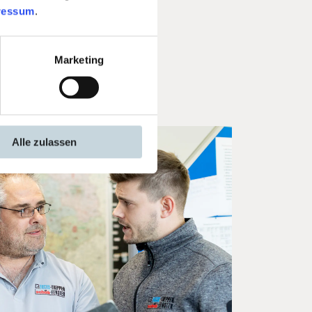
utz.
ressum
.
Marketing
Alle zulassen