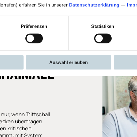
Treppenschallsch
derrufen) erfahren Sie in unserer
Datenschutzerklärung
—
Imp
Präferenzen
Statistiken
Auswahl erlauben
AXIMALE
 nur, wenn Trittschall
Decken übertragen
len kritischen
ämmt: mit System