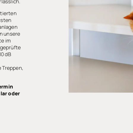
lässlich.
tierten
esten
anlagen
en unsere
te im
rgeprüfte
10 dB
 Treppen,
ermin
lar oder