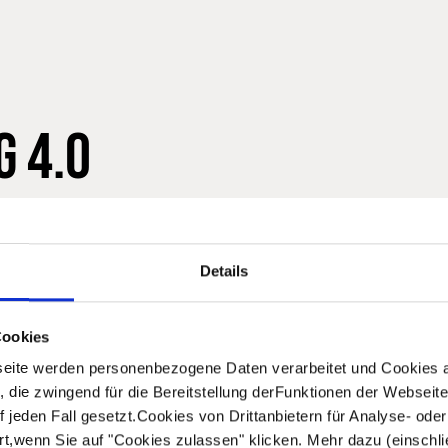
 4.0
Im Vergleich zu 
Details
oder Thermoplast
ein speziell
eine deutlich höh
 Durch die
verbesserte Haltb
Cookies
-Aufbaus
unschlagbares Pre
 Schalldämmwerte
eite werden personenbezogene Daten verarbeitet und Cookies 
Dank eigener Produ
 die zwingend für die Bereitstellung derFunktionen der Webseit
unsere hochwerti
 jeden Fall gesetzt.Cookies von Drittanbietern für Analyse- od
fairen Konditionen
rt,wenn Sie auf "Cookies zulassen" klicken. Mehr dazu (einschlie
und wirtschaftlic