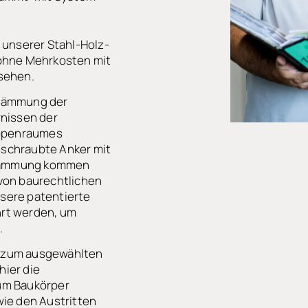
 unserer Stahl-Holz-
ohne Mehrkosten mit
sehen.
ldämmung der
rnissen der
eppenraumes
schraubte Anker mit
lldämmung kommen
von baurechtlichen
sere patentierte
rt werden, um
.
 zum ausgewählten
ier die
um Baukörper
ie den Austritten