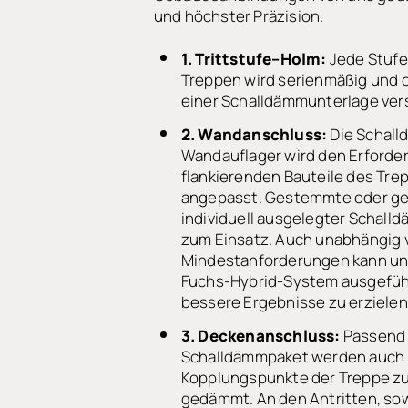
und höchster Präzision.
1. Trittstufe–Holm:
Jede Stufe
Treppen wird serienmäßig und 
einer Schalldämmunterlage ver
2. Wandanschluss:
Die Schal
Wandauflager wird den Erforde
flankierenden Bauteile des Tr
angepasst. Gestemmte oder ge
individuell ausgelegter Scha
zum Einsatz. Auch unabhängig 
Mindestanforderungen kann un
Fuchs-Hybrid-System ausgefüh
bessere Ergebnisse zu erzielen
3. Deckenanschluss:
Passend
Schalldämmpaket werden auch h
Kopplungspunkte der Treppe z
gedämmt. An den Antritten, sow