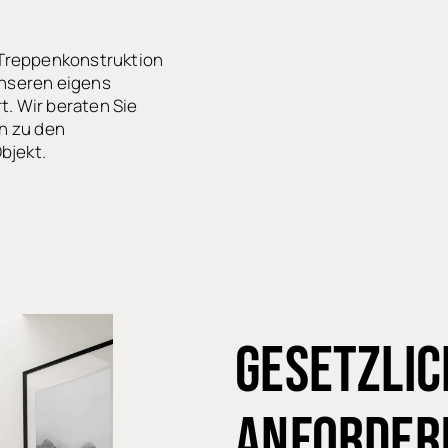
 Treppenkonstruktion
nseren eigens
. Wir beraten Sie
n zu den
bjekt.
GESETZLIC
ANFORDER