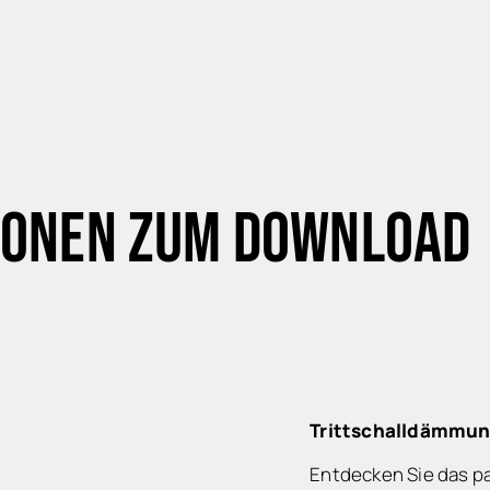
IONEN
ZUM DOWNLOAD
Innovative
Technologie
Trittschalldämmun
Unser
Entdecken Sie das p
Fuchs-