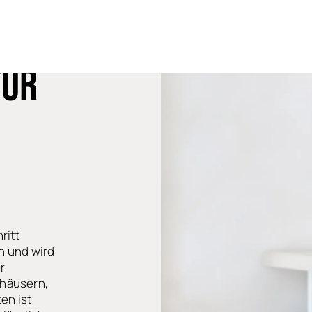
ÜR
ritt
n und wird
r
nhäusern,
en ist