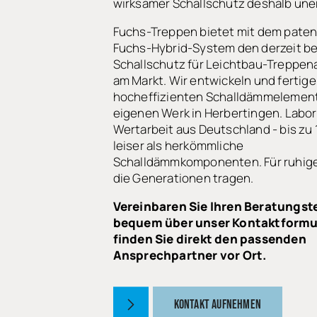
wirksamer Schallschutz deshalb uner
Fuchs-Treppen bietet mit dem paten
Fuchs-Hybrid-System den derzeit b
Schallschutz für Leichtbau-Treppen
am Markt. Wir entwickeln und fertig
hocheffizienten Schalldämmelemen
eigenen Werk in Herbertingen. Labo
Wertarbeit aus Deutschland - bis zu 
leiser als herkömmliche
Schalldämmkomponenten. Für ruhige
die Generationen tragen.
Vereinbaren Sie Ihren Beratungst
bequem über unser Kontaktformu
finden Sie direkt den passenden
Ansprechpartner vor Ort.
KONTAKT AUFNEHMEN