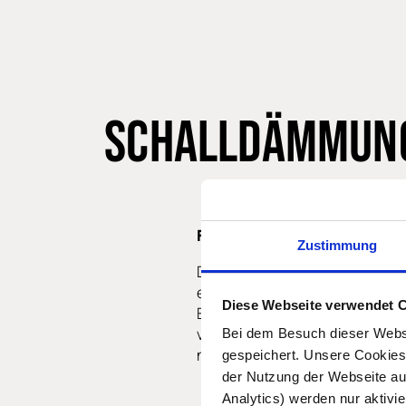
SCHALLDÄMMUNG
Fuchs-Hybrid-System
Zustimmung
Das Fuchs-Hybrid-System ist 
entwickeltes Verbundsystem.
Diese Webseite verwendet 
Entwicklung unseres Hybrid
verbessern wir die üblichen
Bei dem Besuch dieser Webs
noch einmal erheblich.
gespeichert. Unsere Cookies,
der Nutzung der Webseite auf
Analytics) werden nur aktivie