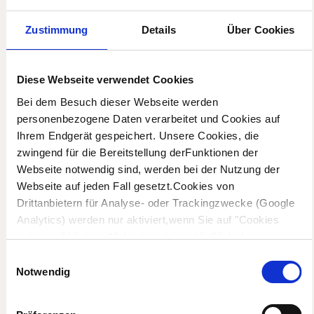
Zustimmung
Details
Über Cookies
Diese Webseite verwendet Cookies
Bei dem Besuch dieser Webseite werden
personenbezogene Daten verarbeitet und Cookies auf
Holzwangentreppen
Geländergetragene
Ihrem Endgerät gespeichert. Unsere Cookies, die
Treppen
zwingend für die Bereitstellung derFunktionen der
Webseite notwendig sind, werden bei der Nutzung der
Webseite auf jeden Fall gesetzt.Cookies von
Drittanbietern für Analyse- oder Trackingzwecke (Google
Analytics) werden nur aktiviert,wenn Sie auf "Cookies
zulassen" klicken. Mehr dazu (einschließlich der
Möglichkeit,die Einwilligungserklärung zu widerrufen)
Einwilligungsauswahl
erfahren Sie in unserer
Datenschutzerklärung
—
Notwendig
Impressum
.