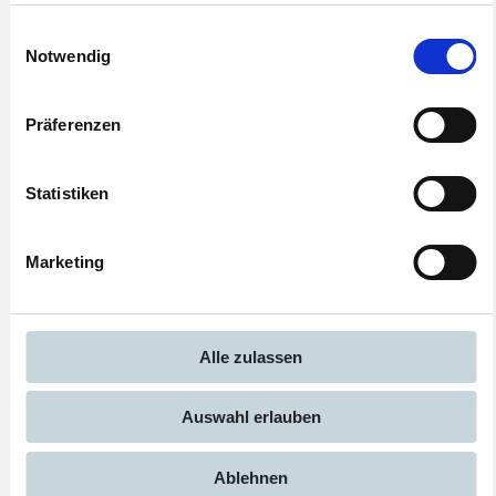
Ihnen eine Chance.
Möglichkeit,die Einwilligungserklärung zu widerrufen)
Einwilligungsauswahl
erfahren Sie in unserer
Datenschutzerklärung
—
Handwerkliches Geschick:
Sie arbeiten präzise,
Notwendig
verstehen technische Zeichnungen und haben ein
Impressum
.
Auge fürs Detail.
Präferenzen
Flexibilität und Mobilität:
Bundesweite Einsätze
und mehrtägige Touren mit Übernachtung sind für
Sie kein Problem.
Statistiken
Belastbarkeit und Ausdauer:
Treppenmontage
ist körperlich anspruchsvoll. Sie packen an und
Marketing
halten durch.
Teamgeist und Zuverlässigkeit:
Auf Sie ist
Verlass. Sie arbeiten sauber, pünktlich und im Sinne
Alle zulassen
unserer Kunden.
Auswahl erlauben
Ablehnen