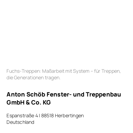
Modulare Zweiholmtreppe
Fuchs-Treppen: Maßarbeit mit System – für Treppen,
die Generationen tragen.
Anton Schöb Fenster- und Treppenbau
GmbH & Co. KG
Espanstraße 4 | 88518 Herbertingen
Deutschland
Tel
+49 7586 588 0