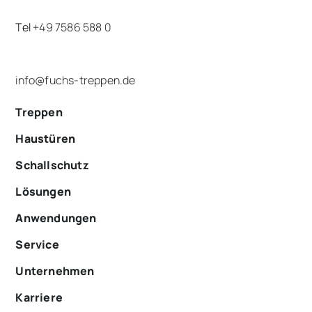
info@fuchs-treppen.de
Treppen
Haustüren
Schallschutz
Lösungen
Anwendungen
Service
Unternehmen
Karriere
Impressum
|
Datenschutz
|
AGB
2026 Copyright Anton Schöb Fenster- und Treppenbau
GmbH & Co. KG