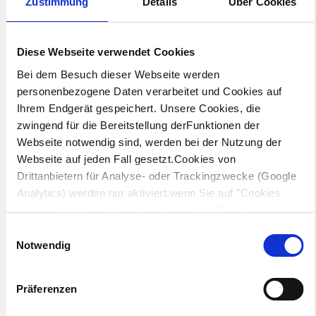
Zustimmung
Details
Über Cookies
Körperschall über Wand- und Bodenanschlüsse
weiterleiten. Wir setzen wir auf entkoppelte
Befestigungen mit unseren patentierten Komponenten,
um Schwingungen zu minimieren.
Diese Webseite verwendet Cookies
Bei dem Besuch dieser Webseite werden
Unsere Lösungen orientieren sich an der DIN 4109 und
personenbezogene Daten verarbeitet und Cookies auf
werden projektbezogen ausgelegt. Auf Wunsch
Ihrem Endgerät gespeichert. Unsere Cookies, die
erhalten Sie Prognosen zum Normtrittschallpegel und
zwingend für die Bereitstellung derFunktionen der
eine Schallschutzberatung mit wirtschaftlich sinnvollen
Webseite notwendig sind, werden bei der Nutzung der
Maßnahmen für Ihr Bauvorhaben.
Webseite auf jeden Fall gesetzt.Cookies von
Drittanbietern für Analyse- oder Trackingzwecke (Google
Analytics) werden nur aktiviert,wenn Sie auf "Cookies
SCHALLSCHUTZBERATUNG ANFRAGEN
zulassen" klicken. Mehr dazu (einschließlich der
Möglichkeit,die Einwilligungserklärung zu widerrufen)
Einwilligungsauswahl
erfahren Sie in unserer
Datenschutzerklärung
—
Notwendig
Impressum
.
Präferenzen