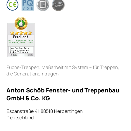
Modulare Zweiholmtreppe
Fuchs-Treppen: Maßarbeit mit System – für Treppen,
die Generationen tragen.
Anton Schöb Fenster- und Treppenbau
GmbH & Co. KG
Espanstraße 4 | 88518 Herbertingen
Deutschland