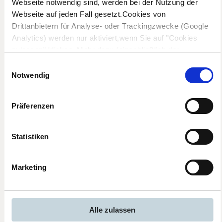
Webseite notwendig sind, werden bei der Nutzung der
Webseite auf jeden Fall gesetzt.Cookies von
Drittanbietern für Analyse- oder Trackingzwecke (Google
Analytics) werden nur aktiviert,wenn Sie auf "Cookies
zulassen" klicken. Mehr dazu (einschließlich der
Möglichkeit,die Einwilligungserklärung zu widerrufen)
Einwilligungsauswahl
erfahren Sie in unserer
Datenschutzerklärung
—
Notwendig
Impressum
.
Präferenzen
IHRE LUXURIÖSE TREPPE
WARTET
Statistiken
Starten Sie jetzt Ihr Treppenprojekt. Unser
Marketing
Vertriebsteam ist deutschlandweit präsent und kommt
gerne zu Ihnen. Vereinbaren Sie einen kostenlosen
Beratungstermin oder fordern Sie direkt ein Angebot
an.
Alle zulassen